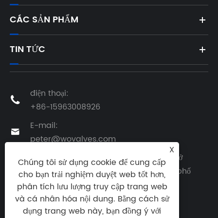
CÁC SẢN PHẨM
TIN TỨC
điện thoại:

+86-15963008926
E-mail:

peter@wovalves.com
X
Địa chỉ: Phía nam đường Thâm Quyến ở
Chúng tôi sử dụng cookie để cung cấp
phía đông đường Quảng Châu, thành phố

cho bạn trải nghiệm duyệt web tốt hơn,
Pingdu, tỉnh Qingdao, Trung Quốc
phân tích lưu lượng truy cập trang web
và cá nhân hóa nội dung. Bằng cách sử
dụng trang web này, bạn đồng ý với