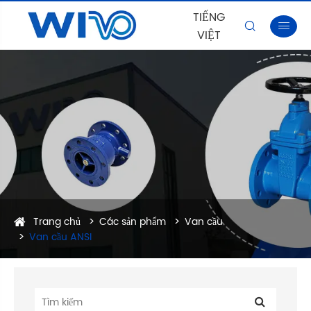
TIẾNG


VIỆT
Trang chủ
Các sản phẩm
Van cầu
Van cầu ANSI