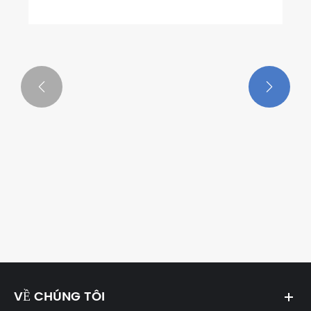


VỀ CHÚNG TÔI