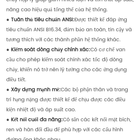
nâng cao hiệu quả tổng thể của hệ thống.
●
Tuân thủ tiêu chuẩn ANSI:
Được thiết kế đáp ứng
tiêu chuẩn ANSI B16.34, đảm bảo an toàn, tin cậy và
tương thích với các thành phần hệ thống khác.
●
Kiểm soát dòng chảy chính xác:
Có cơ chế van
cầu cho phép kiểm soát chính xác tốc độ dòng
chảy, khiến nó trở nên lý tưởng cho các ứng dụng
điều tiết.
●
Xây dựng mạnh mẽ:
Các bộ phận thân và trang
trí hạng nặng được thiết kế để chịu được các điều
kiện nhiệt độ và áp suất cao.
●
Kết nối cuối đa năng:
Có sẵn các kết nối mặt bích,
ren và hàn đối đầu để phù hợp với các cấu hình
đường ống khác nhau.